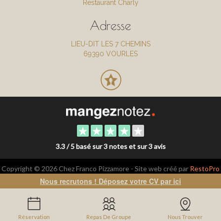
Restaurant Charly
Adresse
LIEU-DIT LES 7 CHEMINS
69390 VOURLES
3.3 / 5 basé sur 3 notes et sur 3 avis
Copyright © 2026 Chez Franco Pizzamore - Site web créé par
RestoPro
-
mentions légales
Nous recrutons ! Déposez votre CV par ici
Réservation
Repas De Groupe
Nous Trouver